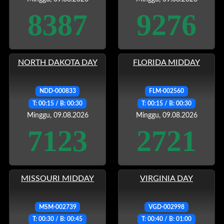
8387
9276
NORTH DAKOTA DAY
FLORIDA MIDDAY
NDD-000833
FLM-002560
T: 00:15 / B: 00:30
T: 00:15 / B: 00:30
Minggu, 09.08.2026
Minggu, 09.08.2026
7123
2721
MISSOURI MIDDAY
VIRGINIA DAY
MSM-002739
VGD-002998
T: 00:30 / B: 00:45
T: 00:40 / B: 01:00