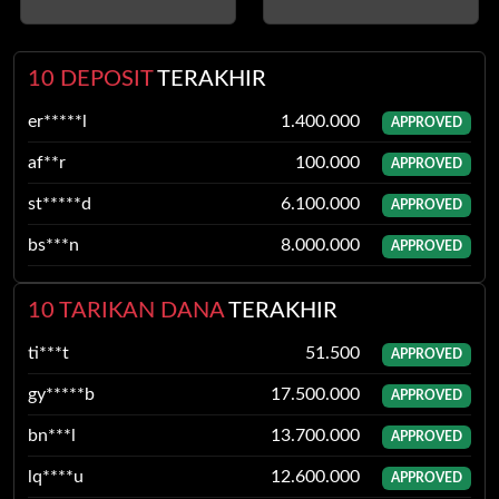
10 DEPOSIT
TERAKHIR
af**r
100.000
APPROVED
st*****d
6.100.000
APPROVED
bs***n
8.000.000
APPROVED
ka*u
20.000
APPROVED
ra***t
60.000
APPROVED
10 TARIKAN DANA
TERAKHIR
qn***n
425.000
APPROVED
gy*****b
17.500.000
APPROVED
bi****e
20.000
APPROVED
bn***l
13.700.000
APPROVED
zj*****d
1.800.000
APPROVED
lq****u
12.600.000
APPROVED
ta*****u
17.000
APPROVED
aj**b
500.000
APPROVED
er*****l
1.400.000
APPROVED