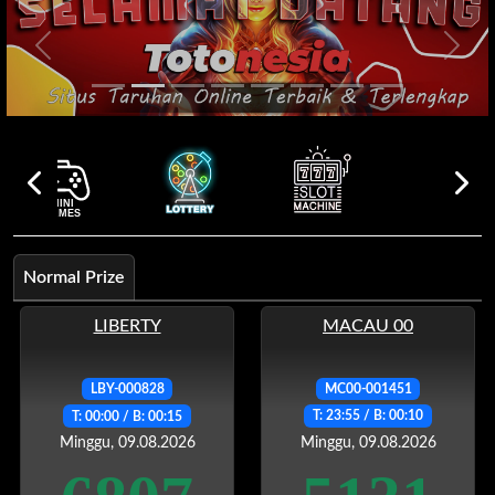
Previous
Next
Normal Prize
LIBERTY
MACAU 00
LBY-000828
MC00-001451
T: 00:00 / B: 00:15
T: 23:55 / B: 00:10
Minggu, 09.08.2026
Minggu, 09.08.2026