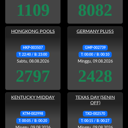
1109
8082
HONGKONG POOLS
GERMANY PLUS5
HKP-003507
GMP-002739
T: 22:40 / B: 23:00
T: 00:00 / B: 00:10
Sabtu, 08.08.2026
Minggu, 09.08.2026
2797
2428
KENTUCKY MIDDAY
TEXAS DAY (SENIN
OFF)
KTM-002998
TXD-002570
T: 00:05 / B: 00:20
T: 00:15 / B: 00:27
Minggu, 09.08.2026
Minggu, 09.08.2026