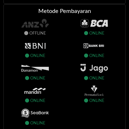
xk*****k
2.200.000
APPROVED
Metode Pembayaran
pu**i
100.000
APPROVED
xf**y
8.200.000
APPROVED
OFFLINE
ONLINE
sk*r
250.000
APPROVED
wl*****r
17.450.000
APPROVED
ONLINE
ONLINE
ti***t
51.500
APPROVED
ONLINE
ONLINE
ONLINE
ONLINE
ONLINE